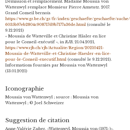
Démission et remplacement. Madame Moussia von
Wattenwyl remplace Monsieur Pierre Amstutz. 2017.
Grand Conseil bernois
https://www.gr.be.ch/gr/fr/index/geschaefte/geschaefte/suche/
6035b97eb2804c908717d9b7177a36de.html
(consulté le
9.12.2021)
« Moussia de Watteville et Christine Häsler en lice
pour le Conseil-exécutif », in
RJB
, 21.04.2021,
https://www.rjb.ch/rjb/Actualite/Region/20210421-
Moussia-de-Watteville-et-Christine-Haesler-en-lice-
pour-le-Conseil-executif.html
(consulté le 9.12.2021).
Informations fournies par Moussia von Wattenwyl
(13.01.2021)
Iconographie
Moussia von Wattenwyl ; source : Moussia von
Wattenwyl ; © Joel Schweizer
Suggestion de citation
Anne-Valérie Zuber, «Wattenwyl, Moussia von (1971-)»,