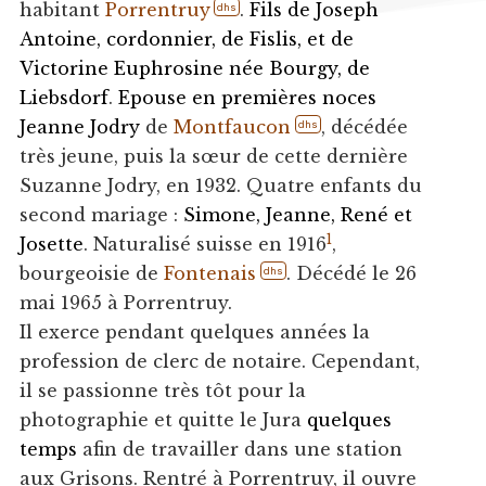
habitant
Porrentruy
.
Fils de Joseph
dhs
Antoine, cordonnier, de Fislis, et de
Victorine Euphrosine née Bourgy, de
Liebsdorf
.
Epouse en premières noces
Jeanne Jodry
de
Montfaucon
, décédée
dhs
très jeune, puis la sœur de cette dernière
Suzanne Jodry, en 1932. Quatre enfants du
second mariage :
Simone, Jeanne, René et
1
Josette
. Naturalisé suisse en 1916
,
bourgeoisie de
Fontenais
. Décédé le 26
dhs
mai 1965 à Porrentruy.
Il exerce pendant quelques années la
profession de clerc de notaire. Cependant,
il se passionne très tôt pour la
photographie et quitte le Jura
quelques
temps
afin de travailler dans une station
aux Grisons. Rentré à Porrentruy, il ouvre