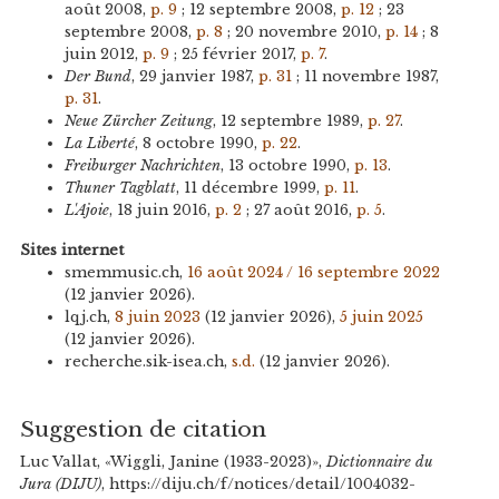
août 2008,
p. 9
; 12 septembre 2008,
p. 12
; 23
septembre 2008,
p. 8
; 20 novembre 2010,
p. 14
; 8
juin 2012,
p. 9
; 25 février 2017,
p. 7
.
Der Bund
, 29 janvier 1987,
p. 31
; 11 novembre 1987,
p. 31
.
Neue Zürcher Zeitung
, 12 septembre 1989,
p. 27
.
La Liberté
, 8 octobre 1990,
p. 22
.
Freiburger Nachrichten
, 13 octobre 1990,
p. 13
.
Thuner Tagblatt
, 11 décembre 1999,
p. 11
.
L'Ajoie
, 18 juin 2016,
p. 2
; 27 août 2016,
p. 5
.
Sites internet
smemmusic.ch,
16 août 2024 / 16 septembre 2022
(12 janvier 2026).
lqj.ch,
8 juin 2023
(12 janvier 2026),
5 juin 2025
(12 janvier 2026).
recherche.sik-isea.ch,
s.d.
(12 janvier 2026).
Suggestion de citation
Luc Vallat, «Wiggli, Janine (1933-2023)»,
Dictionnaire du
Jura (DIJU)
, https://diju.ch/f/notices/detail/1004032-