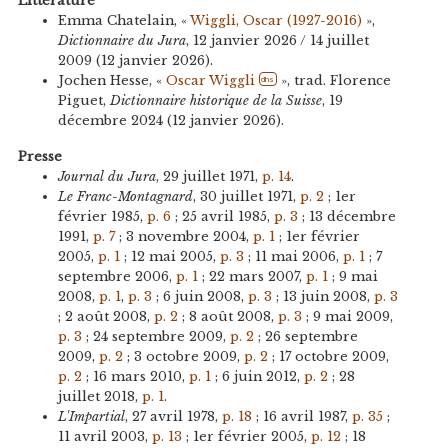
Littérature
Emma Chatelain, «
Wiggli, Oscar (1927-2016)
»,
Dictionnaire du Jura
, 12 janvier 2026 / 14 juillet
2009 (12 janvier 2026).
Jochen Hesse, «
Oscar Wiggli
», trad. Florence
dhs
Piguet,
Dictionnaire historique de la Suisse
, 19
décembre 2024 (12 janvier 2026).
Presse
Journal du Jura
, 29 juillet 1971,
p. 14
.
Le Franc-Montagnard
, 30 juillet 1971,
p. 2
; 1er
février 1985,
p. 6
; 25 avril 1985,
p. 3
; 13 décembre
1991,
p. 7
; 3 novembre 2004,
p. 1
; 1er février
2005,
p. 1
; 12 mai 2005,
p. 3
; 11 mai 2006,
p. 1
; 7
septembre 2006,
p. 1
; 22 mars 2007,
p. 1
; 9 mai
2008,
p. 1
,
p. 3
; 6 juin 2008,
p. 3
; 13 juin 2008,
p. 3
; 2 août 2008,
p. 2
; 8 août 2008,
p. 3
; 9 mai 2009,
p. 3
; 24 septembre 2009,
p. 2
; 26 septembre
2009,
p. 2
; 3 octobre 2009,
p. 2
; 17 octobre 2009,
p. 2
; 16 mars 2010,
p. 1
; 6 juin 2012,
p. 2
; 28
juillet 2018,
p. 1
.
L'Impartial
, 27 avril 1978,
p. 18
; 16 avril 1987,
p. 35
;
11 avril 2003,
p. 13
; 1er février 2005,
p. 12
; 18