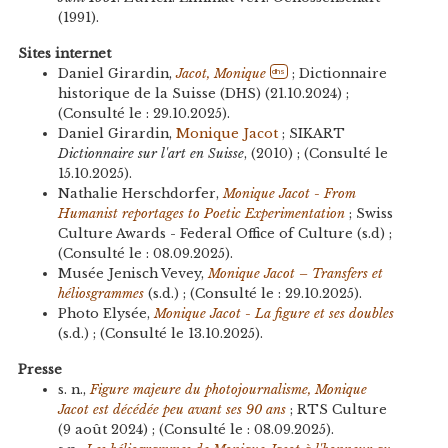
(1991).
Sites internet
Daniel Girardin,
Jacot, Monique
; Dictionnaire
dhs
historique de la Suisse (DHS) (21.10.2024) ;
(Consulté le : 29.10.2025).
Daniel Girardin,
Monique Jacot
; SIKART
Dictionnaire sur l'art en Suisse
, (2010) ; (Consulté le
15.10.2025).
Nathalie Herschdorfer,
Monique Jacot - From
Humanist reportages to Poetic Experimentation
; Swiss
Culture Awards - Federal Office of Culture (s.d) ;
(Consulté le : 08.09.2025).
Musée Jenisch Vevey,
Monique Jacot – Transfers et
héliosgrammes
(s.d.) ; (Consulté le : 29.10.2025).
Photo Elysée,
Monique Jacot - La figure et ses doubles
(s.d.) ; (Consulté le 13.10.2025).
Presse
s. n.,
Figure majeure du photojournalisme, Monique
Jacot est décédée peu avant ses 90 ans
; RTS Culture
(9 août 2024) ; (Consulté le : 08.09.2025).