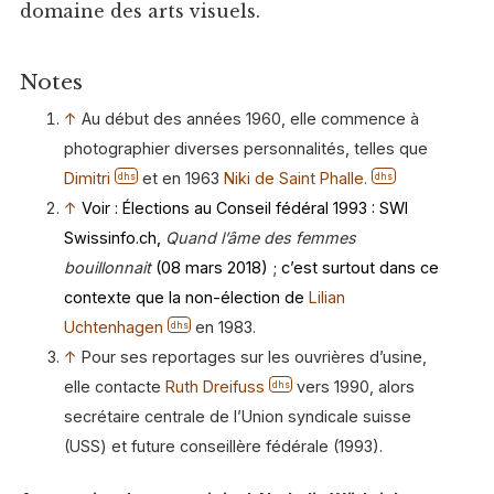
domaine des arts visuels.
Notes
↑
Au début des années 1960, elle commence à
photographier diverses personnalités, telles que
Dimitri
et en 1963
Niki de Saint Phalle.
dhs
dhs
↑
Voir : Élections au Conseil fédéral 1993 : SWI
Swissinfo.ch,
Quand l’âme
des femmes
bouillonnait
(08 mars 2018) ; c’est surtout dans ce
contexte que la non-élection de
Lilian
Uchtenhagen
en 1983.
dhs
↑
Pour ses reportages sur les ouvrières d’usine,
elle contacte
Ruth Dreifuss
vers 1990, alors
dhs
secrétaire centrale de l’Union syndicale suisse
(USS) et future conseillère fédérale (1993).