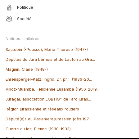
Politique
Société
Notices similaires
Sautebin (-Pousse), Marie-Thérèse (1947-)
Députés du Jura bernois et de Laufon au Gra...
Magnin, Claire (1948-)
Ehrensperger-Katz, Ingrid, Dr. phil. (1936-20...
Villoz-Muamba, Félicienne Lusamba (1956-2019...
Juragai, association LGBTIQ* de l’arc juras...
Région jurassienne et réseaux routiers
Député(e)s au Parlement jurassien (dès 197...
Guerre du lait, Bienne (1930-1933)
Dictionnaire du Jura sur internet, DIJU