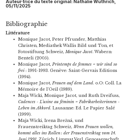
Auteur·trice du texte original: Nathalie Wüthrich,
05/11/2025
Bibliographie
Littérature
Monique Jacot, Peter Pfrunder, Matthias
Christen, Mediathek Wallis Bild und Ton, et
Fotostiftung Schweiz,
Monique Jacot
. Wabern:
Benteli (2005).
Monique Jacot,
Printemps de femmes = wir sind so
frei
: 1991-1993. Genève: Saint-Gervais Editions
(1994).
Monique Jacot,
Frauen auf dem Land
. o.O: Coll. La
Mémoire de l’Oeil (1989).
Maja Wicki, Monique Jacot, und Ruth Dreifuss,
Cadences - L’usine au féminin = Fabrikarbeiterinnen -
Leben im Akkord
. Lausanne: Ed. Le Papier Salé
(1999).
Maja Wicki, Irena Brežná, und
Frauenstreiktag Schweiz,
Wenn Frauen wollen,
kommt alles ins Rollen : der Frauenstreiktag vom 14.
Juni 1991
. Zürich: Limmat Verl. Genossenschaft