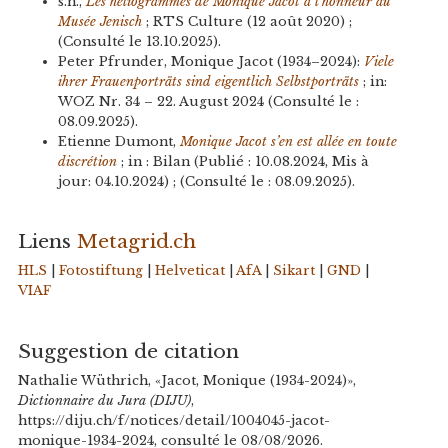
s.n.,
Les héliogrammes de Monique Jacot à l'honneur au
Musée Jenisch
; RTS Culture (12 août 2020) ;
(Consulté le 13.10.2025).
Peter Pfrunder, Monique Jacot (1934–2024):
Viele
ihrer Frauenporträts sind eigentlich Selbstporträts
; in:
WOZ Nr. 34 – 22. August 2024 (Consulté le :
08.09.2025).
Etienne Dumont,
Monique Jacot s’en est allée en toute
discrétion
; in : Bilan (Publié : 10.08.2024, Mis à
jour: 04.10.2024) ; (Consulté le : 08.09.2025).
Liens
Metagrid.ch
HLS
|
Fotostiftung
|
Helveticat
|
AfA
|
Sikart
|
GND
|
VIAF
Suggestion de citation
Nathalie Wüthrich, «Jacot, Monique (1934-2024)»,
Dictionnaire du Jura (DIJU)
,
https://diju.ch/f/notices/detail/1004045-jacot-
monique-1934-2024, consulté le 08/08/2026.