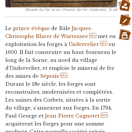
Musée du Fer et du Chemin de Fer (Vallorbe), 5l a6
Le
prince-évêque
de Bâle
Jacques-
Christophe Blarer de Wartensee
met en
dhs
exploitation les forges à
Undervelier
en
dhs
1600. Il fait construire un haut-fourneau le
long de la Sorne, au nord du village
d’Undervelier, et emploie le minerai de fer
des mines de
Séprais
.
dhs
Durant le 18e siècle, les forges sont
reconstruites, modernisées et complétées.
Les usines des Corbets, situées à la sortie
du village, s’annexent aux forges. En 1794,
Paul George et
Jean-Pierre Cugnotet
dhs
acquièrent les forges pour une somme
modeste. Cette nouvelle société privée