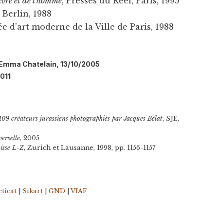
euvre et de l'homme
, Presses du Réel, Paris, 1995
, Berlin, 1988
ée d'art moderne de la Ville de Paris, 1988
l: Emma Chatelain, 13/10/2005
2011
109 créateurs jurassiens photographiés par Jacques Bélat
, SJE,
erselle
, 2005
uisse L-Z
, Zurich et Lausanne, 1998, pp. 1156-1157
ticat
|
Sikart
|
GND
|
VIAF