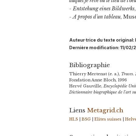
auquel je rêve ou le lieu de l'o
-
Entstehung eines Bildwerks
-
A propos d'un tableau
, Mus
Auteur·trice du texte origina
Dernière modification: 11/02/
Bibliographie
Thierry Mertenat (e. a.),
Traces. 
Fondation Anne Bloch, 1996
Hervé Gauville,
Encyclopédie Univ
Dictionnaire biographique de l'art s
Liens
Metagrid.ch
HLS
|
BSG
|
Elites suisses
|
Helve