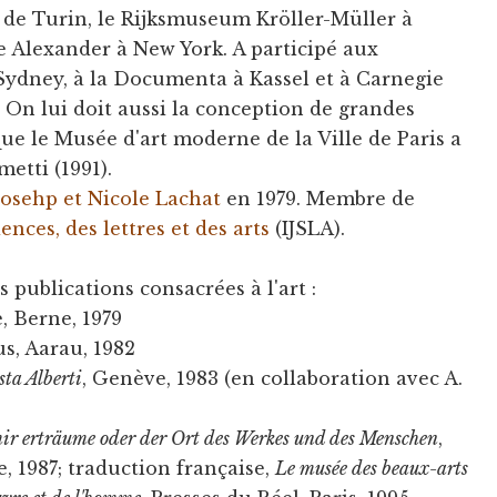
li de Turin, le Rijksmuseum Kröller-Müller à
e Alexander à New York. A participé aux
 Sydney, à la Documenta à Kassel et à Carnegie
. On lui doit aussi la conception de grandes
 que le Musée d'art moderne de la Ville de Paris a
etti (1991).
Josehp et Nicole Lachat
en 1979. Membre de
iences, des lettres et des arts
(IJSLA).
rs publications consacrées à l'art :
e, Berne, 1979
s, Aarau, 1982
sta Alberti
, Genève, 1983 (en collaboration avec A.
ir erträume oder der Ort des Werkes und des Menschen
,
, 1987; traduction française,
Le musée des beaux-arts