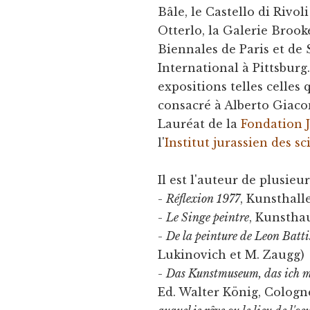
Bâle, le Castello di Rivo
Otterlo, la Galerie Brook
Biennales de Paris et de
International à Pittsburg
expositions telles celles
consacré à Alberto Giacom
Lauréat de la
Fondation 
l'
Institut jurassien des sc
Il est l'auteur de plusieu
-
Réflexion 1977
, Kunsthall
-
Le Singe peintre
, Kunsthau
-
De la peinture de Leon Batti
Lukinovich et M. Zaugg)
-
Das Kunstmuseum, das ich m
Ed. Walter König, Cologne