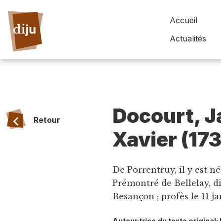
Accueil
Actualités
Docourt, 
Retour
Xavier (17
De Porrentruy, il y est né
Prémontré de Bellelay, di
Besançon ; profès le 11 j
Auteur·trice du texte origina