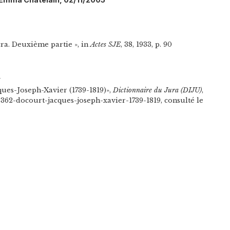
cra. Deuxième partie », in
Actes SJE
, 38, 1933, p. 90
n
ues-Joseph-Xavier (1739-1819)»,
Dictionnaire du Jura (DIJU)
,
/2362-docourt-jacques-joseph-xavier-1739-1819, consulté le