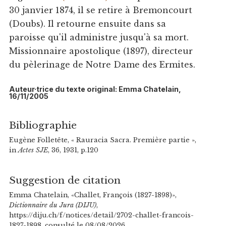
30 janvier 1874, il se retire à Bremoncourt
(Doubs). Il retourne ensuite dans sa
paroisse qu'il administre jusqu'à sa mort.
Missionnaire apostolique (1897), directeur
du pèlerinage de Notre Dame des Ermites.
Auteur·trice du texte original: Emma Chatelain,
16/11/2005
Bibliographie
Eugène Folletête, « Rauracia Sacra. Première partie »,
in
Actes SJE
, 36, 1931, p.120
Suggestion de citation
Emma Chatelain, «Challet, François (1827-1898)»,
Dictionnaire du Jura (DIJU)
,
https://diju.ch/f/notices/detail/2702-challet-francois-
1827-1898, consulté le 08/08/2026.