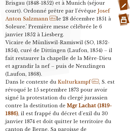
Brisgau (1848-1852) et à Munich (séjour
court). Ordonné prêtre par l’évêque
Josef
Anton Salzmann
le 28 décembre 1851 à
dhs
Soleure.' Première messe célébrée le 6
janvier 1852 à Liesberg.
Vicaire de Münliswil-Ramiswil (SO, 1852-
1854), curé de Dittingen (Laufon, 1854) – il
fait restaurer la chapelle de la Mère-Dieu
et agrandir la nef – puis de Nenzlingen
(Laufon, 1868).
Dans le contexte du
Kulturkampf
, S. est
dhs
révoqué le 15 septembre 1873 pour avoir
signé la protestation du clergé jurassien
contre la destitution de
Mgr Lachat (1819-
1886)
, il est frappé du décret d’exil du 30
janvier 1874 et doit quitter le territoire du
canton de Berne. Sa paroisse de