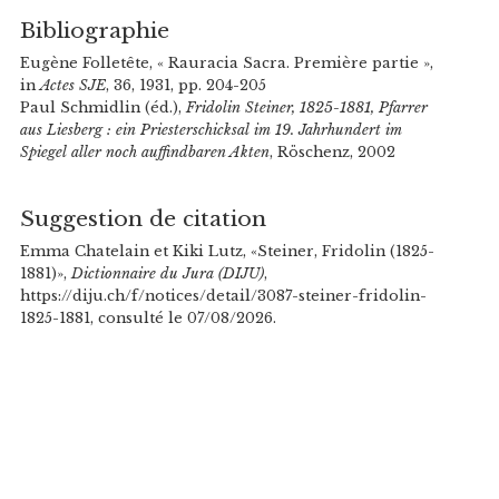
Bibliographie
Eugène Folletête, « Rauracia Sacra. Première partie »,
in
Actes SJE
, 36, 1931, pp. 204-205
Paul Schmidlin (éd.),
Fridolin Steiner, 1825-1881, Pfarrer
aus Liesberg : ein Priesterschicksal im 19. Jahrhundert im
Spiegel aller noch auffindbaren Akten
, Röschenz, 2002
Suggestion de citation
Emma Chatelain et Kiki Lutz, «Steiner, Fridolin (1825-
1881)»,
Dictionnaire du Jura (DIJU)
,
https://diju.ch/f/notices/detail/3087-steiner-fridolin-
1825-1881, consulté le 07/08/2026.