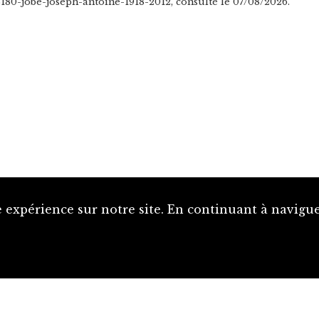
/3180-jobe-joseph-antoine-1918-2012, consulté le 07/08/2026.
 expérience sur notre site. En continuant à naviguer
Proposer une notice