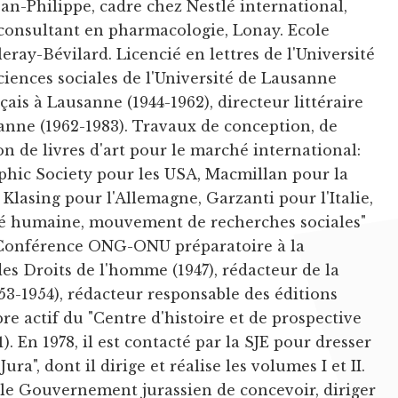
ean-Philippe, cadre chez Nestlé international,
onsultant en pharmacologie, Lonay. Ecole
eray-Bévilard. Licencié en lettres de l'Université
sciences sociales de l'Université de Lausanne
çais à Lausanne (1944-1962), directeur littéraire
sanne (1962-1983). Travaux de conception, de
on de livres d'art pour le marché international:
hic Society pour les USA, Macmillan pour la
lasing pour l'Allemagne, Garzanti pour l'Italie,
ité humaine, mouvement de recherches sociales"
a Conférence ONG-ONU préparatoire à la
es Droits de l'homme (1947), rédacteur de la
1953-1954), rédacteur responsable des éditions
e actif du "Centre d'histoire et de prospective
1). En 1978, il est contacté par la SJE pour dresser
ra", dont il dirige et réalise les volumes I et II.
r le Gouvernement jurassien de concevoir, diriger