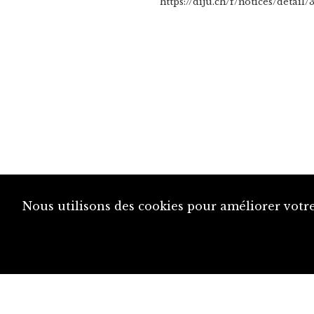
https://diju.ch/f/notices/detail
Nous utilisons des cookies pour améliorer votre
diju@diju.ch