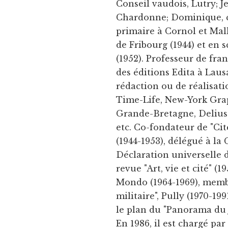
Conseil vaudois, Lutry; J
Chardonne; Dominique, c
primaire à Cornol et Mall
de Fribourg (1944) et en 
(1952). Professeur de fran
des éditions Edita à Lau
rédaction ou de réalisati
Time-Life, New-York Grap
Grande-Bretagne, Delius K
etc. Co-fondateur de "C
(1944-1953), délégué à l
Déclaration universelle d
revue "Art, vie et cité" (
Mondo (1964-1969), membr
militaire", Pully (1970-199
le plan du "Panorama du Ju
En 1986, il est chargé pa