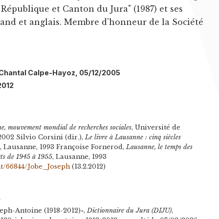
 République et Canton du Jura" (1987) et ses
mand et anglais. Membre d'honneur de la Société
l: Chantal Calpe-Hayoz, 05/12/2005
2012
e, mouvement mondial de recherches sociales
, Université de
002 Silvio Corsini (dir.),
Le livre à Lausanne : cinq siècles
3
, Lausanne, 1993 Françoise Fornerod,
Lausanne, le temps des
 arts de 1945 à 1955
, Lausanne, 1993
t/66844/Jobe_Joseph
(13.2.2012)
n
seph-Antoine (1918-2012)»,
Dictionnaire du Jura (DIJU)
,