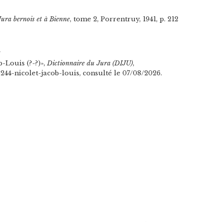
Jura bernois et à Bienne
, tome 2, Porrentruy, 1941, p. 212
n
-Louis (?-?)»,
Dictionnaire du Jura (DIJU)
,
/3244-nicolet-jacob-louis, consulté le 07/08/2026.