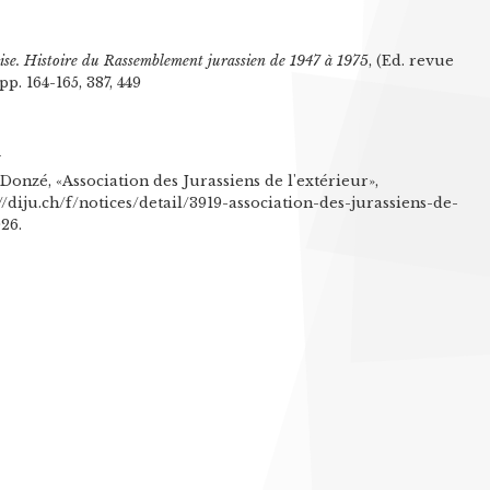
ise. Histoire du Rassemblement jurassien de 1947 à 1975
, (Ed. revue
p. 164-165, 387, 449
n
onzé, «Association des Jurassiens de l'extérieur»,
s://diju.ch/f/notices/detail/3919-association-des-jurassiens-de-
26.