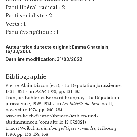
Parti libéral-radical : 2
Parti socialiste : 2
Verts : 1
Parti évangélique : 1
Auteur·trice du texte original: Emma Chatelain,
16/03/2006
Dernière modification: 31/03/2022
Bibliographie
Pierre-Alain Diacon (e.a.), « La Députation jurassienne,
1831-1921 », in
ASJE
, 1976, pp. 131-185
François Kohler et Bernard Prongué, « La Députation
jurassienne, 1922-1974 », in
Les Intérêts du Jura
, no 11,
novembre 1974, pp. 256-284
www.sta.be.ch/fr/start/themen/wahlen-und-
abstimmungen (consulté le 12.07.2021)
Ernest Weibel,
Institutions politiques romandes
, Fribourg,
1990, pp. 153-158, 168