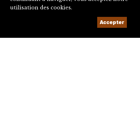
Parlement jurassien
utilisation des cookies.
Députés du Jura au Grand Conseil bernois (1...
Accepter
Parti radical romand (PRR)
Députés du Jura bernois et de Laufon au Gra...
Etats de l'Evêché
Parti libéral-radical jurassien (PLRJ)
Gouvernement jurassien