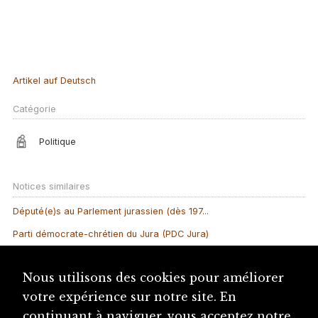
Artikel auf Deutsch
Catégorie
Politique
Notices similaires
Député(e)s au Parlement jurassien (dès 197...
Parti démocrate-chrétien du Jura (PDC Jura)
Alliance jurassienne (AJU)
Nous utilisons des cookies pour améliorer
Conseil national
votre expérience sur notre site. En
Parti radical du Jura bernois (PRJB)
continuant à naviguer, vous acceptez notre