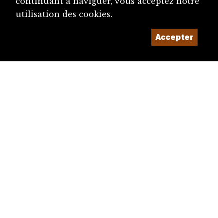
continuant à naviguer, vous acceptez notre
utilisation des cookies.
Accepter
diju@diju.ch
Proposer une notice
Un projet de la