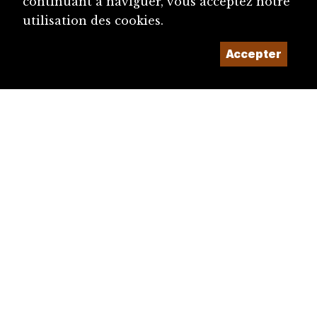
continuant à naviguer, vous acceptez notre
utilisation des cookies.
Accepter
diju@diju.ch
Proposer une notice
Un projet de la