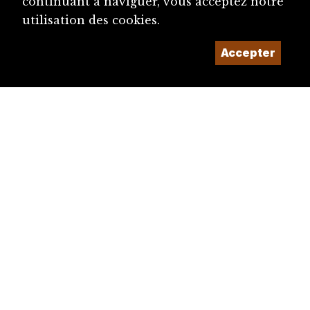
continuant à naviguer, vous acceptez notre
utilisation des cookies.
Accepter
diju@diju.ch
Proposer une notice
Un projet de la