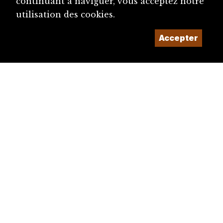
continuant à naviguer, vous acceptez notre
utilisation des cookies.
Accepter
diju@diju.ch
Proposer une notice
Un projet de la