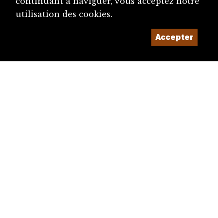
continuant à naviguer, vous acceptez notre
utilisation des cookies.
Accepter
diju@diju.ch
Proposer une notice
Un projet de la