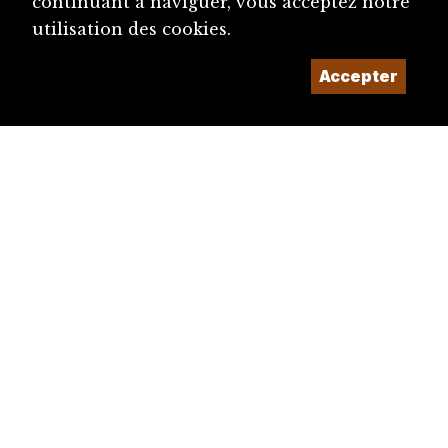
continuant à naviguer, vous acceptez notre
utilisation des cookies.
Accepter
diju@diju.ch
Proposer une notice
Un projet de la