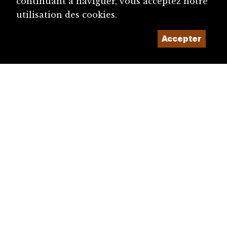
continuant à naviguer, vous acceptez notre
utilisation des cookies.
Accepter
diju@diju.ch
Proposer une notice
Un projet de la