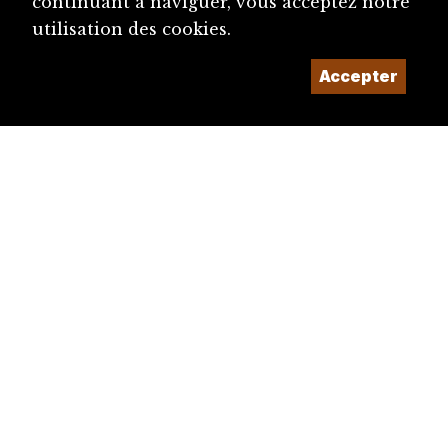
continuant à naviguer, vous acceptez notre
utilisation des cookies.
Accepter
diju@diju.ch
Proposer une notice
Un projet de la