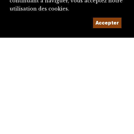
continuant à naviguer, vous acceptez notre
utilisation des cookies.
Accepter
diju@diju.ch
Proposer une notice
Un projet de la