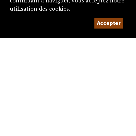
continuant à naviguer, vous acceptez notre
utilisation des cookies.
Accepter
diju@diju.ch
Proposer une notice
Un projet de la