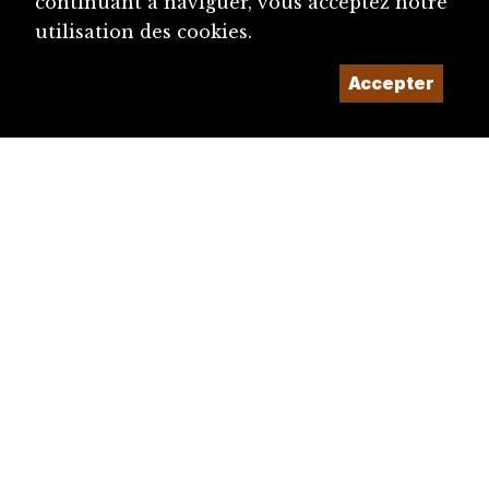
continuant à naviguer, vous acceptez notre
utilisation des cookies.
Accepter
diju@diju.ch
Proposer une notice
Un projet de la