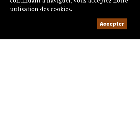
continuant à naviguer, vous acceptez notre
utilisation des cookies.
Accepter
diju@diju.ch
Proposer une notice
Un projet de la