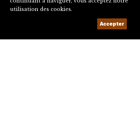
continuant à naviguer, vous acceptez notre
utilisation des cookies.
Accepter
diju@diju.ch
Proposer une notice
Un projet de la