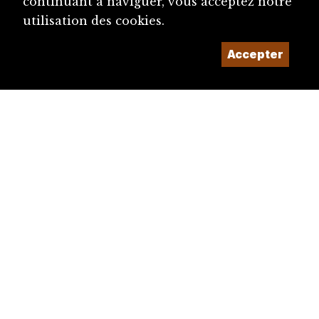
continuant à naviguer, vous acceptez notre
utilisation des cookies.
Accepter
diju@diju.ch
Proposer une notice
Un projet de la