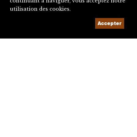
continuant à naviguer, vous acceptez notre
utilisation des cookies.
Accepter
diju@diju.ch
Proposer une notice
Un projet de la