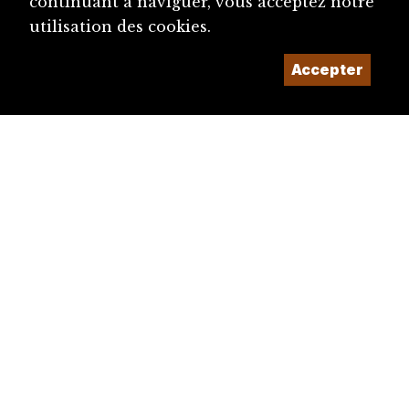
continuant à naviguer, vous acceptez notre
utilisation des cookies.
Accepter
diju@diju.ch
Proposer une notice
Un projet de la