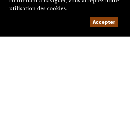
continuant à naviguer, vous acceptez notre
utilisation des cookies.
Accepter
diju@diju.ch
Proposer une notice
Un projet de la