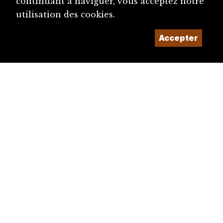
continuant à naviguer, vous acceptez notre
utilisation des cookies.
Accepter
diju@diju.ch
Proposer une notice
Un projet de la