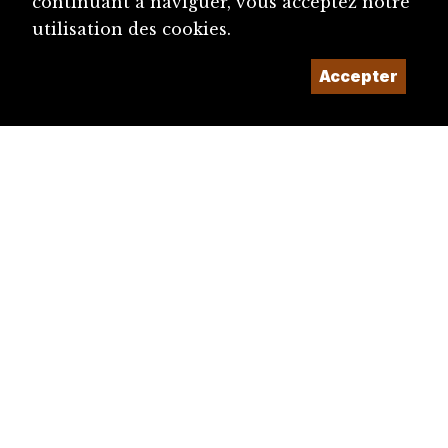
continuant à naviguer, vous acceptez notre
utilisation des cookies.
Accepter
diju@diju.ch
Proposer une notice
Un projet de la