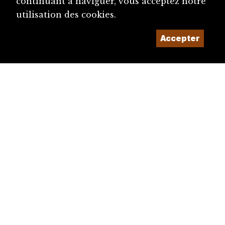
continuant à naviguer, vous acceptez notre
utilisation des cookies.
Accepter
diju@diju.ch
Proposer une notice
Un projet de la