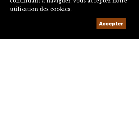
continuant à naviguer, vous acceptez notre
utilisation des cookies.
Accepter
diju@diju.ch
Proposer une notice
Un projet de la