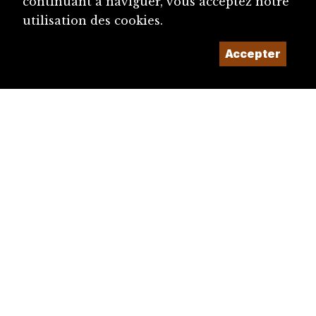
continuant à naviguer, vous acceptez notre
utilisation des cookies.
Accepter
diju@diju.ch
Proposer une notice
Un projet de la