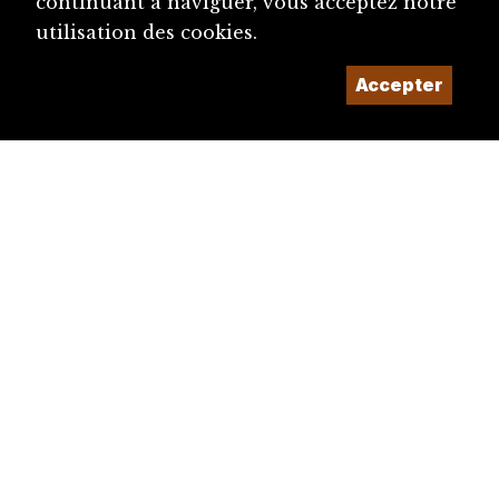
continuant à naviguer, vous acceptez notre
utilisation des cookies.
Accepter
diju@diju.ch
Proposer une notice
Un projet de la