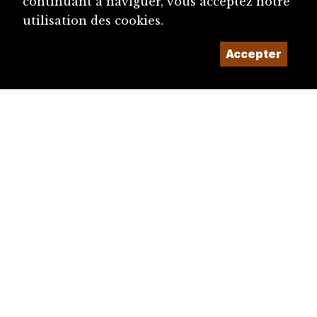
continuant à naviguer, vous acceptez notre
utilisation des cookies.
Accepter
diju@diju.ch
Proposer une notice
Un projet de la