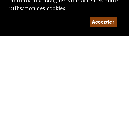
continuant à naviguer, vous acceptez notre
utilisation des cookies.
Accepter
diju@diju.ch
Proposer une notice
Un projet de la