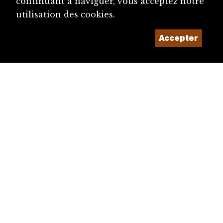
continuant à naviguer, vous acceptez notre
utilisation des cookies.
Accepter
diju@diju.ch
Proposer une notice
Un projet de la