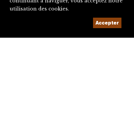
continuant à naviguer, vous acceptez notre
utilisation des cookies.
Accepter
diju@diju.ch
Proposer une notice
Un projet de la