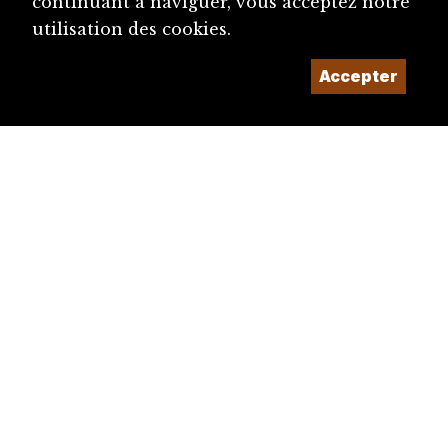
continuant à naviguer, vous acceptez notre
utilisation des cookies.
Accepter
diju@diju.ch
Proposer une notice
Un projet de la