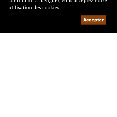
continuant à naviguer, vous acceptez notre
utilisation des cookies.
Accepter
diju@diju.ch
Proposer une notice
Un projet de la