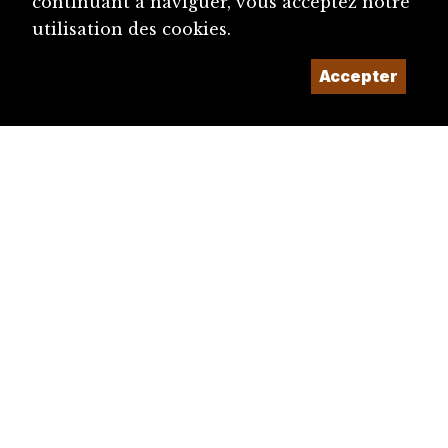
continuant à naviguer, vous acceptez notre
utilisation des cookies.
Accepter
diju@diju.ch
Proposer une notice
Un projet de la