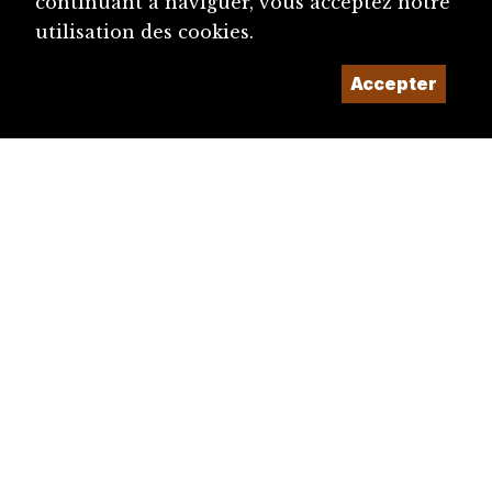
continuant à naviguer, vous acceptez notre
utilisation des cookies.
Accepter
diju@diju.ch
Proposer une notice
Un projet de la