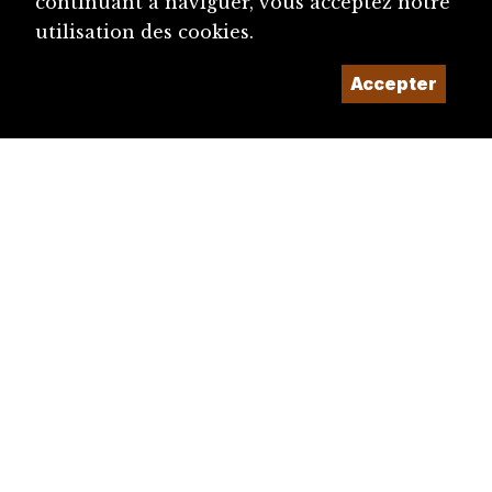
continuant à naviguer, vous acceptez notre
utilisation des cookies.
Accepter
diju@diju.ch
Proposer une notice
Un projet de la