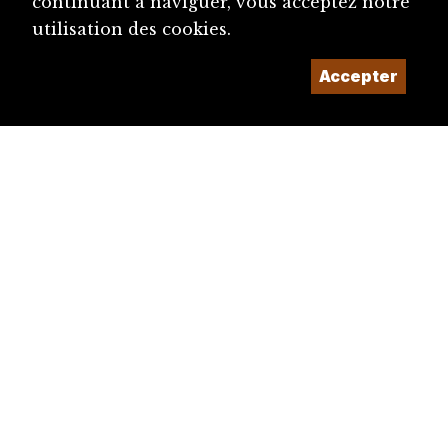
continuant à naviguer, vous acceptez notre
utilisation des cookies.
Accepter
diju@diju.ch
Proposer une notice
Un projet de la