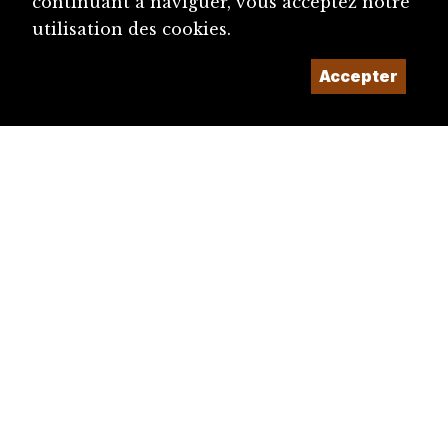
continuant à naviguer, vous acceptez notre
utilisation des cookies.
Accepter
diju@diju.ch
Proposer une notice
Un projet de la