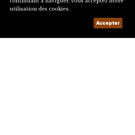
continuant à naviguer, vous acceptez notre
utilisation des cookies.
Accepter
diju@diju.ch
Proposer une notice
Un projet de la