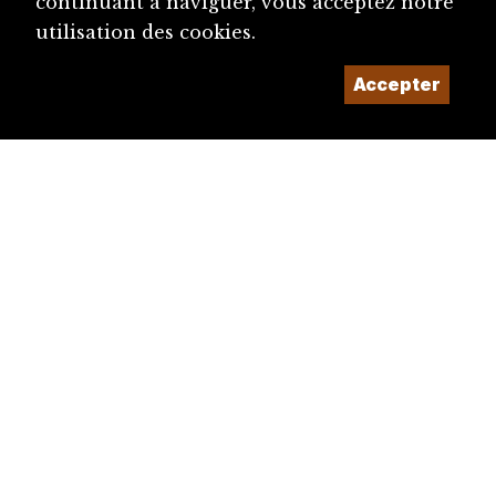
continuant à naviguer, vous acceptez notre
utilisation des cookies.
Accepter
diju@diju.ch
Proposer une notice
Un projet de la