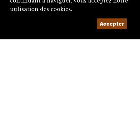
continuant à naviguer, vous acceptez notre
utilisation des cookies.
Accepter
diju@diju.ch
Proposer une notice
Un projet de la